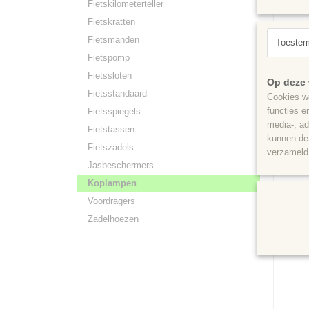
Fietskilometerteller
Fietskratten
Fietsmanden
Toeste
Fietspomp
Fietssloten
Smart 
Op deze 
Smart Ko
Fietsstandaard
Cookies wo
is uitge
functies e
Fietsspiegels
media-, ad
€ 14,95
Fietstassen
kunnen dez
Fietszadels
verzameld 
Jasbeschermers
Koplampen
Voordragers
Zadelhoezen