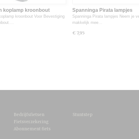
n koplamp kroonbout
Spanninga Pirata lampjes
oplamp kroonbout Voor Bevestiging
Spanninga Pirata lampjes Neem je ve
nbout.…
makkelijk mee…
€ 7,95
Bedrijfsfietsen
Stuntstep
Fietsverzekering
Abonnement fiets