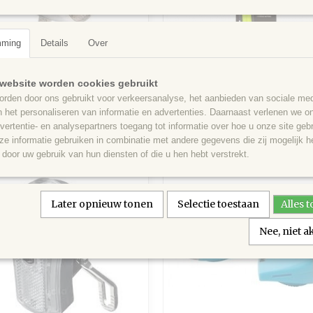
mming
Details
Over
Koplamp batterij chroom
Reflectie armband
website worden cookies gebruikt
plamp batterij Chroom De koplamp
Reflectie armband Reflectie armban
rden door ons gebruikt voor verkeersanalyse, het aanbieden van sociale med
rust met…
verlichting.…
n het personaliseren van informatie en advertenties. Daarnaast verlenen we o
vertentie- en analysepartners toegang tot informatie over hoe u onze site gebru
€ 6,95
e informatie gebruiken in combinatie met andere gegevens die zij mogelijk 
door uw gebruik van hun diensten of die u hen hebt verstrekt.
Later opnieuw tonen
Selectie toestaan
Alles 
Nee, niet 