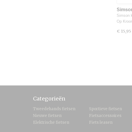
Simso
Simson k
Op Kroo
€ 15,95
Categorieën
Tweedehands fietsen
Sportieve fietsen
Nieuwe fietsen
Fietsaccessoires
Elektrische fietsen
Fiets leasen