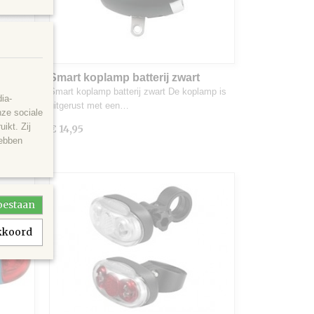
Smart koplamp batterij zwart
d met Led
Smart koplamp batterij zwart De koplamp is
ia-
uitgerust met een…
nze sociale
ikt. Zij
€ 14,95
hebben
toestaan
akkoord