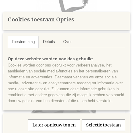
Cookies toestaan Opties
Fietshelm Abus Aduro zwart
Fietshelm Abus Aduro grijs Fietshelm Abus Aduro –…
Toestemming
Details
Over
€ 69,95
Op deze website worden cookies gebruikt
✓
Op voorraad
Cookies worden door ons gebruikt voor verkeersanalyse, het
IN WINKELWAGEN
aanbieden van sociale media-functies en het personaliseren van
informatie en advertenties. Daarnaast verlenen we onze sociale
media-, advertentie- en analysepartners toegang tot informatie over
hoe u onze site gebruikt. Zij kunnen deze informatie gebruiken in
combinatie met andere gegevens die zij mogelijk hebben verzameld
door uw gebruik van hun diensten of die u hen hebt verstrekt.
Later opnieuw tonen
Selectie toestaan