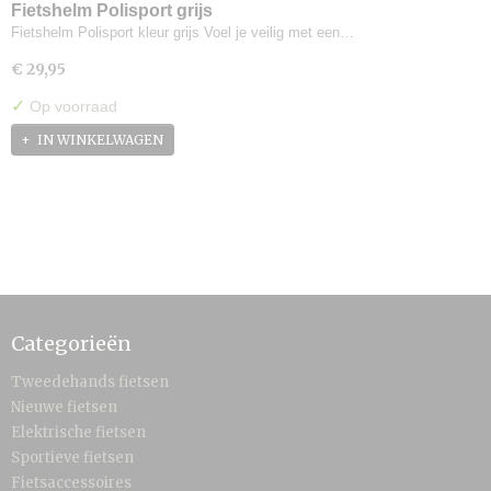
Fietshelm Polisport grijs
Fietshelm Polisport kleur grijs Voel je veilig met een…
€ 29,95
✓
Op voorraad
IN WINKELWAGEN
Categorieën
Tweedehands fietsen
Nieuwe fietsen
Elektrische fietsen
Sportieve fietsen
Fietsaccessoires