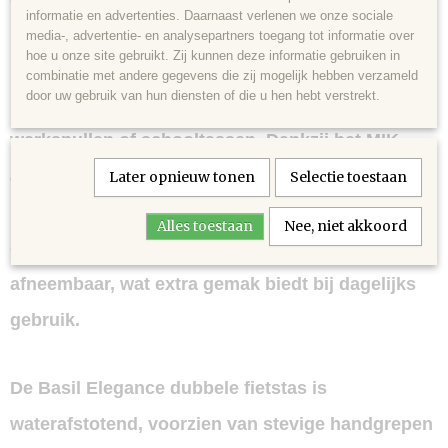
daarmee een milieubewuste keuze.
informatie en advertenties. Daarnaast verlenen we onze sociale
media-, advertentie- en analysepartners toegang tot informatie over
hoe u onze site gebruikt. Zij kunnen deze informatie gebruiken in
Met een verstelbare inhoud van
40 tot 49 liter
combinatie met andere gegevens die zij mogelijk hebben verzameld
door uw gebruik van hun diensten of die u hen hebt verstrekt.
biedt de tas volop ruimte voor boodschappen,
werkspullen of schooltassen. Dankzij het
MIK-
adaptersysteem
is de fietstas eenvoudig en
Later opnieuw tonen
Selectie toestaan
stevig te bevestigen op bagagedragers die
Alles toestaan
Nee, niet akkoord
geschikt zijn voor MIK. De tas is daarnaast snel
afneembaar, wat extra gemak biedt bij dagelijks
gebruik.
De Basil Elegance dubbele fietstas is
waterafstotend, voorzien van stevige handgrepen