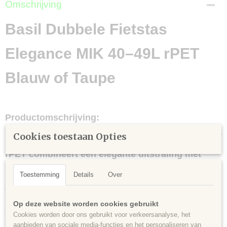
Omschrijving
Basil Dubbele Fietstas
Elegance MIK 40–49L rPET
Blauw of Taupe
Productomschrijving:
De
Cookies toestaan Opties
Basil dubbele fietstas Elegance MIK 40–49 liter
rPET
combineert een elegante uitstraling met
praktisch gebruiksgemak. Deze stijlvolle dubbele
Toestemming
Details
Over
fietstas is gemaakt van
duurzaam rPET-materiaal
,
Op deze website worden cookies gebruikt
geproduceerd uit gerecyclede PET-flessen, en is
Cookies worden door ons gebruikt voor verkeersanalyse, het
aanbieden van sociale media-functies en het personaliseren van