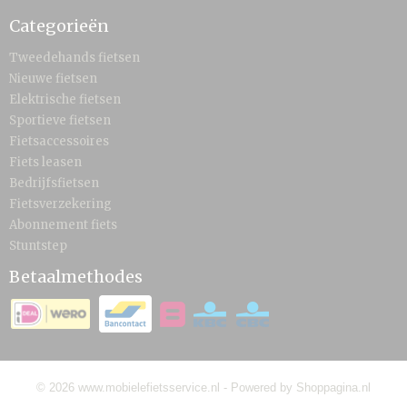
Categorieën
Tweedehands fietsen
Nieuwe fietsen
Elektrische fietsen
Sportieve fietsen
Fietsaccessoires
Fiets leasen
Bedrijfsfietsen
Fietsverzekering
Abonnement fiets
Stuntstep
Betaalmethodes
© 2026 www.mobielefietsservice.nl - Powered by Shoppagina.nl