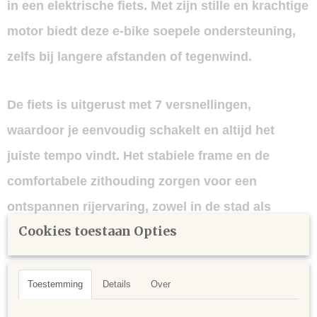
in een elektrische fiets. Met zijn stille en krachtige
motor biedt deze e-bike soepele ondersteuning,
zelfs bij langere afstanden of tegenwind.
De fiets is uitgerust met
7 versnellingen
,
waardoor je eenvoudig schakelt en altijd het
juiste tempo vindt. Het stabiele frame en de
comfortabele zithouding zorgen voor een
ontspannen rijervaring, zowel in de stad als
Cookies toestaan Opties
daarbuiten.
Dankzij de
betrouwbare accu
geniet je van een
Toestemming
Details
Over
ruime actieradius, ideaal voor dagelijkse ritten en