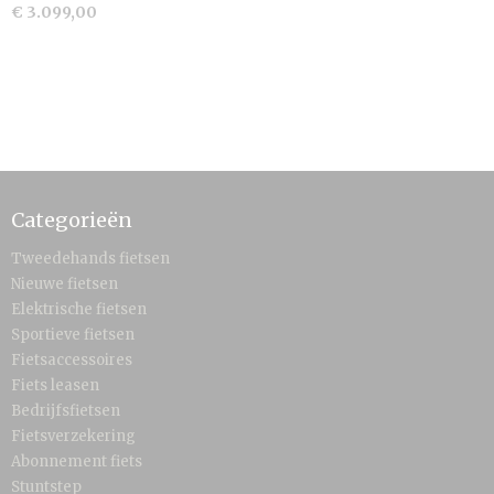
€ 3.099,00
Categorieën
Tweedehands fietsen
Nieuwe fietsen
Elektrische fietsen
Sportieve fietsen
Fietsaccessoires
Fiets leasen
Bedrijfsfietsen
Fietsverzekering
Abonnement fiets
Stuntstep