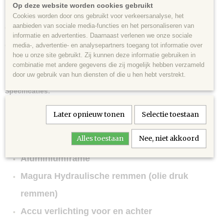
Op deze website worden cookies gebruikt
recreatieve tochten. De Victoria Cysalo 7
Cookies worden door ons gebruikt voor verkeersanalyse, het
aanbieden van sociale media-functies en het personaliseren van
combineert Duitse degelijkheid met een modern
informatie en advertenties. Daarnaast verlenen we onze sociale
en tijdloos design.
media-, advertentie- en analysepartners toegang tot informatie over
hoe u onze site gebruikt. Zij kunnen deze informatie gebruiken in
combinatie met andere gegevens die zij mogelijk hebben verzameld
door uw gebruik van hun diensten of die u hen hebt verstrekt.
Specificaties:
7 versnellingen Shimano Nexus
Later opnieuw tonen
Selectie toestaan
Voorvork en zadelpen vering
Alles toestaan
Nee, niet akkoord
Verstelbare stuurpen
Aluminiumframe
Magura Hydraulische remmen (olie druk
remmen)
Accu verlichting voor en achter