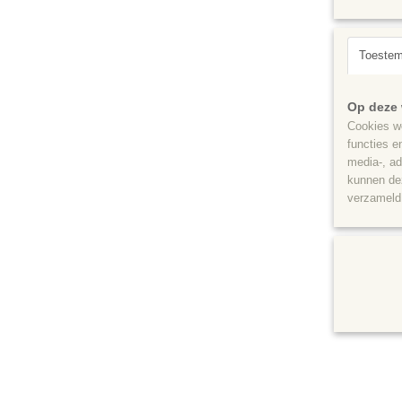
Toeste
Op deze 
Cookies wo
functies e
media-, ad
kunnen dez
verzameld 