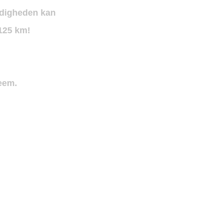
ndigheden kan
125 km!
eem.