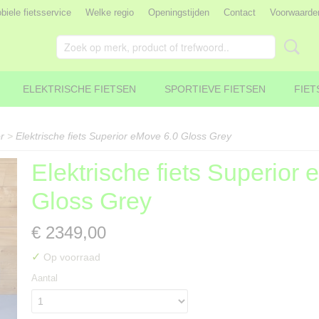
iele fietsservice
Welke regio
Openingstijden
Contact
Voorwaarde
ELEKTRISCHE FIETSEN
SPORTIEVE FIETSEN
FIET
r
>
Elektrische fiets Superior eMove 6.0 Gloss Grey
Elektrische fiets Superior
Gloss Grey
€ 2349,00
✓
Op voorraad
Aantal