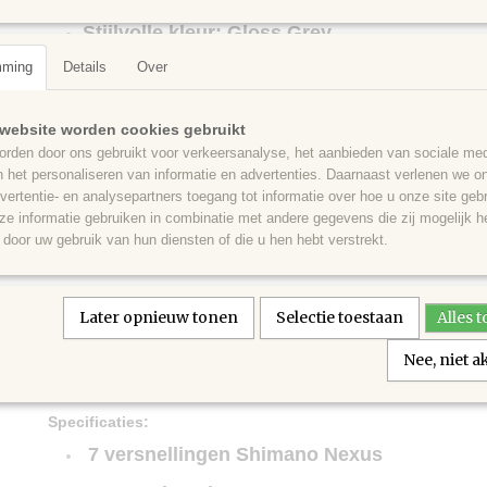
Stijlvolle kleur: Gloss Grey
mming
Details
Over
website worden cookies gebruikt
Ideaal voor:
rden door ons gebruikt voor verkeersanalyse, het aanbieden van sociale med
n het personaliseren van informatie en advertenties. Daarnaast verlenen we o
Dagelijks woon-werkverkeer
vertentie- en analysepartners toegang tot informatie over hoe u onze site gebru
e informatie gebruiken in combinatie met andere gegevens die zij mogelijk 
Stadsritten en recreatieve tochten
door uw gebruik van hun diensten of die u hen hebt verstrekt.
Fietsers die comfort en betrouwbaarheid z
Gebruikers die waarde hechten aan design
Later opnieuw tonen
Selectie toestaan
Alles 
Nee, niet 
Specificaties:
7 versnellingen Shimano Nexus