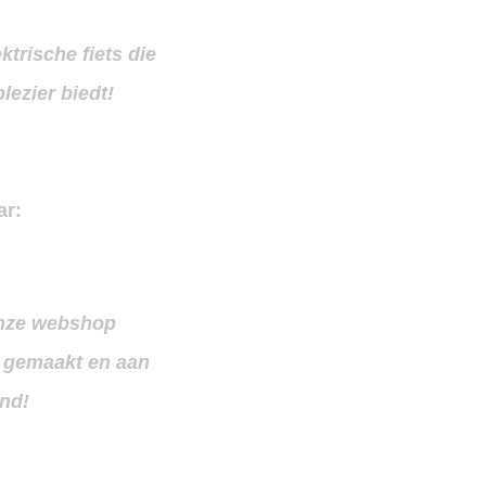
ktrische fiets die
lezier biedt!
ar:
 onze webshop
ar gemaakt en aan
and!