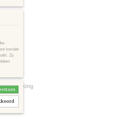
ia-
nze sociale
ikt. Zij
hebben
oeken
 en afwerking
toestaan
akkoord