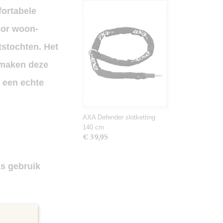
fortabele
oor
woon-
stochten. Het
 maken deze
k een echte
AXA Defender slotketting
140 cm
€ 39,95
ks gebruik