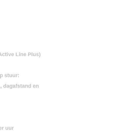
ctive Line Plus)
p stuur:
n, dagafstand en
er uur